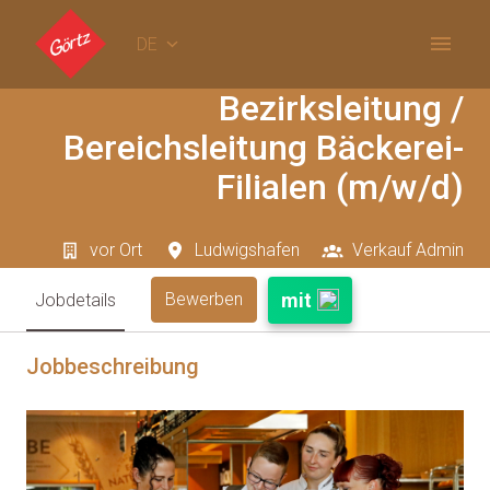
Zum
Inhalt
DE
Startseite
springen
Bezirksleitung /
Bereichsleitung Bäckerei-
Filialen (m/w/d)
vor Ort
Ludwigshafen
Verkauf Admin
mit
Bewerben
Jobdetails
Jobbeschreibung