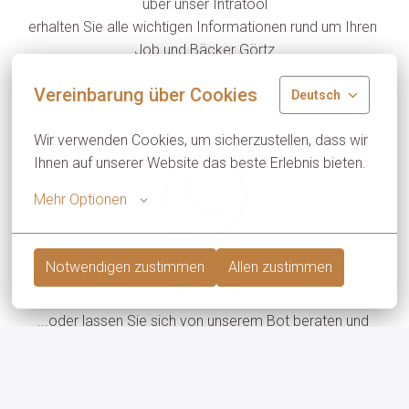
über unser Intratool

erhalten Sie alle wichtigen Informationen rund um Ihren 
Job und Bäcker Görtz
Bitte beachten Sie, dass diese Benefits je nach
Vereinbarung über Cookies
Deutsch
Vertragsart variieren können.
Wir verwenden Cookies, um sicherzustellen, dass wir 
Ihnen auf unserer Website das beste Erlebnis bieten.
Mehr Optionen
Bewerben Sie sich unkompliziert über
Notwendigen zustimmen
Allen zustimmen
WhatsApp
...oder lassen Sie sich von unserem Bot beraten und 
durch offene Stellen führen:
WhatsApp Bewerbung