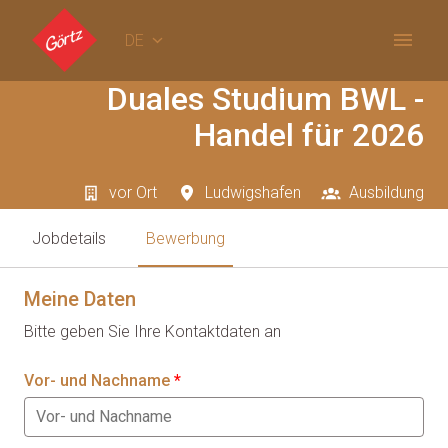
Zum
Inhalt
DE
Startseite
springen
Duales Studium BWL -
Handel für 2026
vor Ort
Ludwigshafen
Ausbildung
Jobdetails
Bewerbung
Meine Daten
Bitte geben Sie Ihre Kontaktdaten an
Vor- und Nachname
*